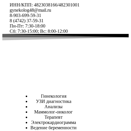
ИНН/КПП: 4823038166/482301001​
gynekolog48@mail.ru
8-903-699-59-31
8 (4742) 37-59-31
Пн-Пт: 7:30-18:00
Сб: 7:30-15:00; Вс: ​8:00-12:00
Гинекология
УЗИ диагностика
Анализы
Маммолог-онколог
Терапевт
Электрокардиограмма
Ведение беременности